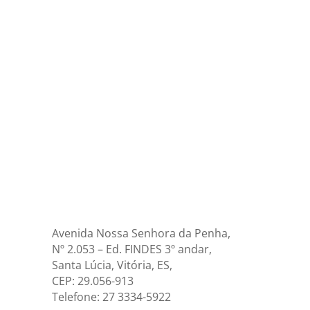
município de Colatina será palco de mais uma
etapa dos Encontros Regionais da Semana do
Plástico, promovida pelo SindiplastES. Com o
tema Educação Ambiental e Responsabilidade
Social, o evento busca conectar o setor plástico
aos...
Avenida Nossa Senhora da Penha,
Nº 2.053 – Ed. FINDES 3º andar,
Santa Lúcia, Vitória, ES,
CEP: 29.056-913
Telefone: 27 3334-5922