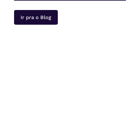
Ir pra o Blog
Foi oficialmente lançado em Aracruz o projeto
Tampinha do Bem, a maior ação ambiental
atualmente em desenvolvimento no Espírito