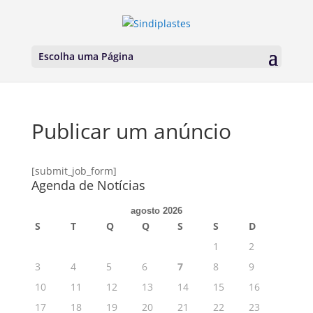
Escolha uma Página
Publicar um anúncio
[submit_job_form]
Agenda de Notícias
agosto 2026
S
T
Q
Q
S
S
D
1
2
3
4
5
6
7
8
9
10
11
12
13
14
15
16
17
18
19
20
21
22
23