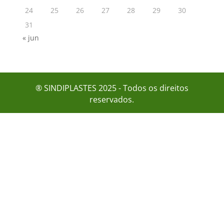
24
25
26
27
28
29
30
31
« jun
® SINDIPLASTES 2025 - Todos os direitos
reservados.