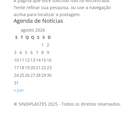
A página que você solicitou não foi encontrada.
Tente refinar sua pesquisa, ou use a navegação
acima para localizar a postagem.
Agenda de Notícias
agosto 2026
S
T
Q
Q
S
S
D
1
2
3
4
5
6
7
8
9
10
11
12
13
14
15
16
17
18
19
20
21
22
23
24
25
26
27
28
29
30
31
« jun
® SINDIPLASTES 2025 - Todos os direitos reservados.