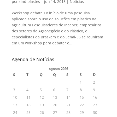
por
sindiplastes
|
jun 14, 2018
|
Notícias
Workshop debateu o início de uma pesquisa
aplicada sobre o uso de soluções em plástico na
agricultura Pesquisadores do Incaper, empresários
dos setores do Agronegócio e do Plástico, e
especialistas da Braskem e do Senai-ES se reuniram
em um workshop para debater o...
Agenda de Notícias
agosto 2026
S
T
Q
Q
S
S
D
1
2
3
4
5
6
7
8
9
10
11
12
13
14
15
16
17
18
19
20
21
22
23
24
25
26
27
28
29
30