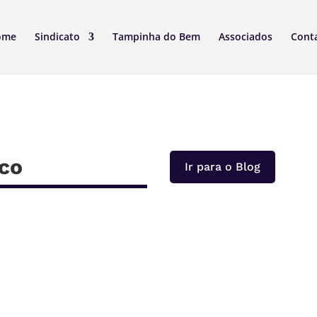
ome
Sindicato
Tampinha do Bem
Associados
Cont
ico
Ir para o Blog