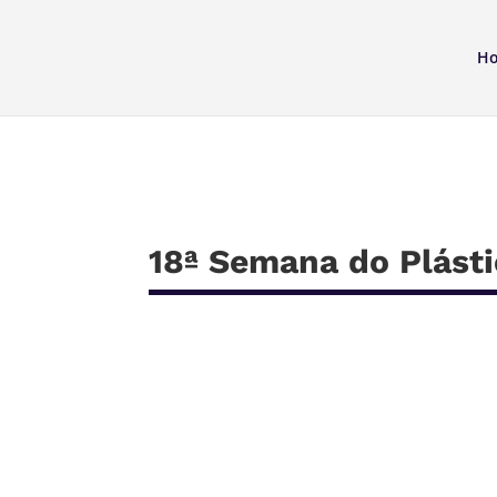
H
18ª Semana do Plást