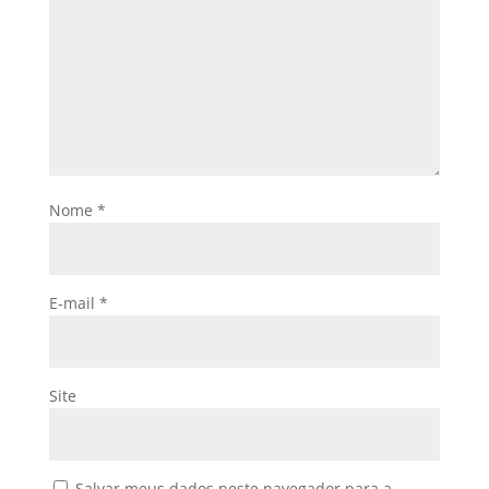
Nome
*
E-mail
*
Site
Salvar meus dados neste navegador para a