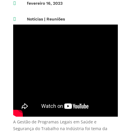

fevereiro 16, 2023

Notícias
|
Reuniões
A Gestão de Programas Legais em Saúde e
Segurança do Trabalho na Indústria foi tema da