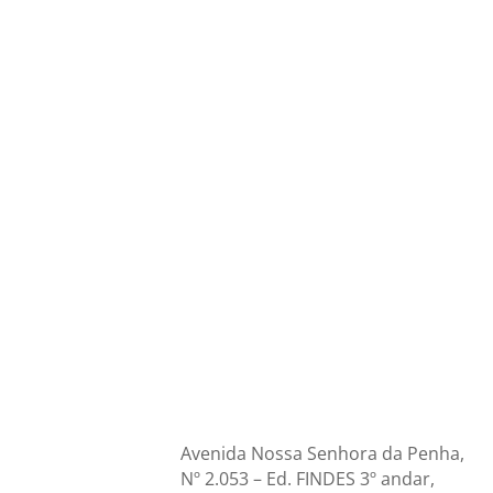
No próximo dia 26 de junho, às 14h, o mun
pelo SindiplastES. Com o tema Educação Amb
Avenida Nossa Senhora da Penha,
Nº 2.053 – Ed. FINDES 3º andar,