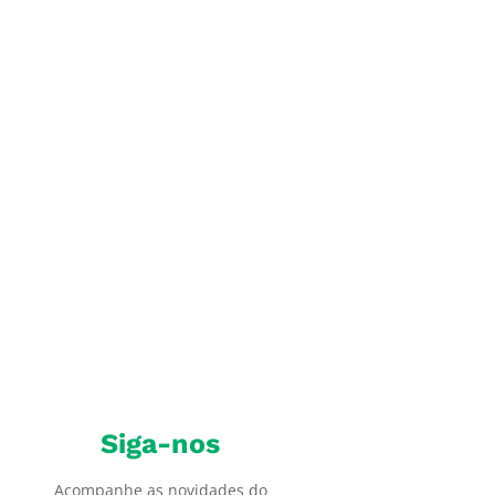
gionais da Semana do Plástico, promovida
plástico aos...
Siga-nos
Acompanhe as novidades do