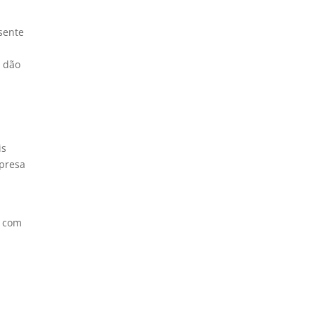
sente
e dão
is
mpresa
, com