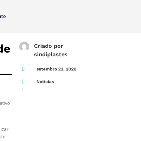
ato
de
Criado por
sindiplastes

setembro 23, 2020

Notícias
etivo
lizar
ste