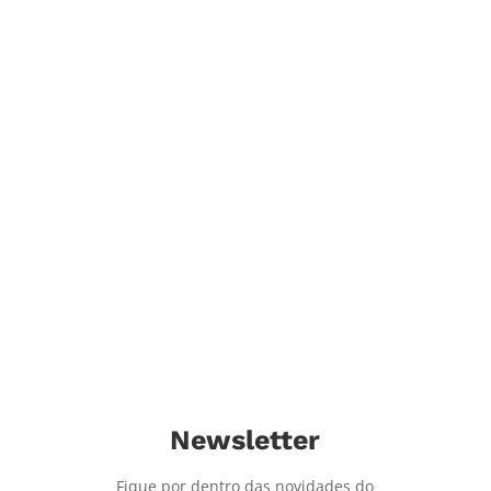
icípio de Colatina será palco de mais uma etapa dos Encontros Re
iental e Responsabilidade Social, o evento busca conectar o setor 
Newsletter
Fique por dentro das novidades do